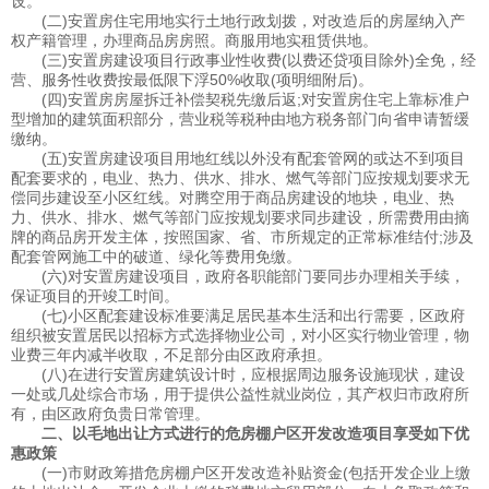
设。
(二)安置房住宅用地实行土地行政划拨，对改造后的房屋纳入产
权产籍管理，办理商品房房照。商服用地实租赁供地。
(三)安置房建设项目行政事业性收费(以费还贷项目除外)全免，经
营、服务性收费按最低限下浮50%收取(项明细附后)。
(四)安置房房屋拆迁补偿契税先缴后返;对安置房住宅上靠标准户
型增加的建筑面积部分，营业税等税种由地方税务部门向省申请暂缓
缴纳。
(五)安置房建设项目用地红线以外没有配套管网的或达不到项目
配套要求的，电业、热力、供水、排水、燃气等部门应按规划要求无
偿同步建设至小区红线。对腾空用于商品房建设的地块，电业、热
力、供水、排水、燃气等部门应按规划要求同步建设，所需费用由摘
牌的商品房开发主体，按照国家、省、市所规定的正常标准结付;涉及
配套管网施工中的破道、绿化等费用免缴。
(六)对安置房建设项目，政府各职能部门要同步办理相关手续，
保证项目的开竣工时间。
(七)小区配套建设标准要满足居民基本生活和出行需要，区政府
组织被安置居民以招标方式选择物业公司，对小区实行物业管理，物
业费三年内减半收取，不足部分由区政府承担。
(八)在进行安置房建筑设计时，应根据周边服务设施现状，建设
一处或几处综合市场，用于提供公益性就业岗位，其产权归市政府所
有，由区政府负贵日常管理。
二、以毛地出让方式进行的危房棚户区开发改造项目享受如下优
惠政策
(一)市财政筹措危房棚户区开发改造补贴资金(包括开发企业上缴