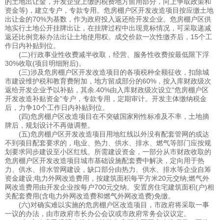
的土地出让金，开发企业上缴的税费地方留用部分，向上争取政策和
资金等)，建立专户，专款专用。危房棚户区开发改造项目按应缴土地
出让金的70%为基数，作为政府投入返还给开发企业。危房棚户区供
地实行土地公开挂牌出让，在挂牌过程中出现竟标情况，可采取递减
返还比例竞标办法出让土地使用权。成交价款一次性缴齐后，15个工
作日内补贴到位。
(二)行政事业性收费减半收取，经营、服务性收费按最低限下浮
30%收取(项目明细附后)。
(三)涉及危房棚户区开发改造项目的各项税种全额征收，扣除城
市建设维护税和教育费附加，地方留成部分的60%，按入库财政级次
返给开发企业予以补贴，其余.40%由入库财政级次设立“危房棚户区
开发改造补贴资金”专户，专款专用，定期审计。开发主体缴纳税金
后，力争10个工作日内补贴到位。
(四)危房棚户区改造项目在不突破国家刚性标准及不率，土地摘
牌后，规划设计不再做调整。
(五)危房棚户区开发改造项目用地红线以外没有配套管网的或达
不到项目配套要求的，电业、热力、供水、排水、燃气等部门应按规
划要求同步建设至小区红线。所需建设资金，一部分从市财政收取的
危房棚户区开发改造项目城市基础设施配套费中解决，定向用于热
力、供水、排水管网建设，缺口部分由热力、供水、排水等企业自筹
资金建设;电力外网改造费用，按建筑面积每平方米20元交纳;燃气外
网改造费用由开发企业按每户700元交纳。安置房住宅建筑面积(户)相
关配套费用(含电力外网改造费和燃气外网改造费)免缴。
(六)对确实难以实施的危房棚户区改造项目，市政府将采取一事
一议的办法，由市政府市长办公会议或市政府常务会议议定。