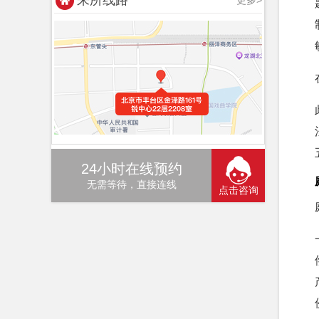
来所线路
更多>
崔明杰
主办律师
中国政法大学毕业，
执业6年。 具备丰富办案
经验，曾代理多起
...[详情]
李金鹏
主办律师
个人简介： 2020年8
月-2022年6月，北京市京
师律师事务所，律师
...[详
24小时在线预约
情]
无需等待，直接连线
点击咨询
贾敏慧
主办律师
个人简介： 执业以来
共计承办各类案件100 余
件，提倡采取多元
...[详情]