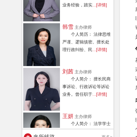
韩雪
主办律师
个人简历： 法律思维
严谨、逻辑缜密。擅长处
理行政纠纷、民
...[详情]
刘茜
主办律师
个人简介： 擅长民商
事诉讼、行政诉讼等诉讼
业务。曾任职于
...[详情]
王妍
主办律师
个人简介： 法学学士
学位，2015年起参加法律
工作，具备多年公
...[详情]