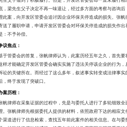
先生父子做到了积极履行。但是，开发区管委会却一直未履行相应
底，梁先生父子决定不再一味退让，经过多方面的考察与咨询后
理此案，向开发区管委会追讨因企业环保关停造成的损失。张帆
寄送了履职申请，申请开发区管委会对环保关停造成的损失作出
是：不予补偿。
争议焦点：
基于管委会的答复，张帆律师认为，此案历经五年之久，首先要
这样才能确定开发区管委会确实实施了违法关停该企业的行为，
诉讼的关键所在。而经过了这么多年，叙述事实转变成法律事实
后，终于发现了突破口。
办案历程：
张帆律师在采集证据的过程中，先是与委托人进行了多轮细致全
理。张帆律师先根据委托人提供的材料，依照政府下达的相应文
个渠道进行了信息检索，查找五年前此案件的相关信息。在与委