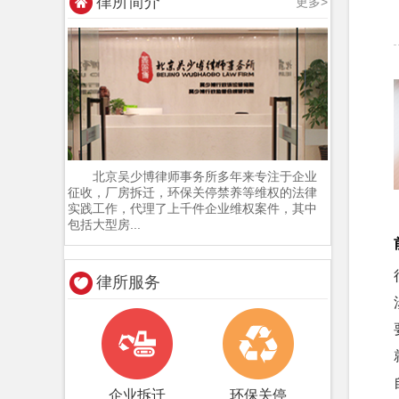
律所简介
更多>
郭昌通
主办律师
北京吴少博律师事务所多年来专注于企业
个人简介： 北京吴少
征收，厂房拆迁，环保关停禁养等维权的法律
实践工作，代理了上千件企业维权案件，其中
博律师事务所律师，毕业
包括大型房...
于山东大学，法
...[详情]
律所服务
吕美玲
主办律师
个人简历： 多年从事
外企法务工作，执业以
来，主要专注于各
...[详情]
企业拆迁
环保关停