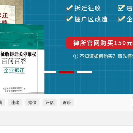
罚
违建
赔偿
评估
诉讼