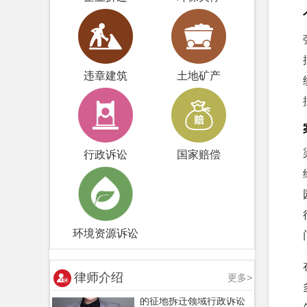
毕蕊
主办律师
个人简介： 于2015年
通过司法考试，后直接进
入法律行业工作，
...[详情]
违章建筑
土地矿产
李函哲
主办律师
个人简介： 深耕行政
行政诉讼
国家赔偿
诉讼领域多年，经手行政
复议、行政诉讼
...[详情]
李静
主办律师
环境资源诉讼
个人简介： 具备多年
的征地拆迁领域行政诉讼
业务经验，踏实
...[详情]
律师介绍
更多>