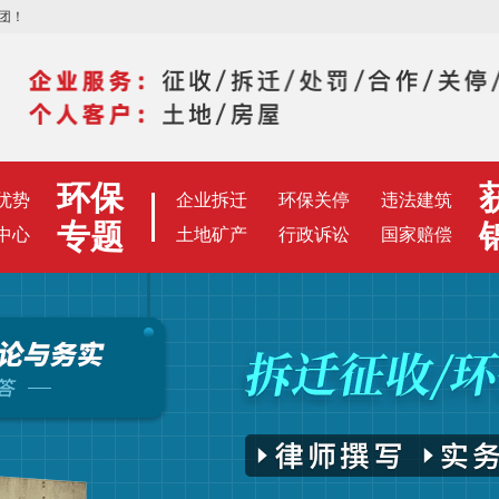
团！
环保
优势
企业拆迁
环保关停
违法建筑
专题
中心
土地矿产
行政诉讼
国家赔偿