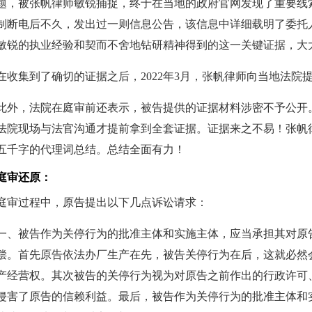
题，被张帆律师敏锐捕捉，终于在当地的政府官网发现了重要线
制断电后不久，发出过一则信息公告，该信息中详细载明了委托
敏锐的执业经验和契而不舍地钻研精神得到的这一关键证据，大
在收集到了确切的证据之后，2022年3月，张帆律师向当地法
此外，法院在庭审前还表示，被告提供的证据材料涉密不予公开
法院现场与法官沟通才提前拿到全套证据。证据来之不易！张帆
五千字的代理词总结。总结全面有力！
庭审还原：
庭审过程中，原告提出以下几点诉讼请求：
一、被告作为关停行为的批准主体和实施主体，应当承担其对原
偿。首先原告依法办厂生产在先，被告关停行为在后，这就必然
产经营权。其次被告的关停行为视为对原告之前作出的行政许可
侵害了原告的信赖利益。最后，被告作为关停行为的批准主体和